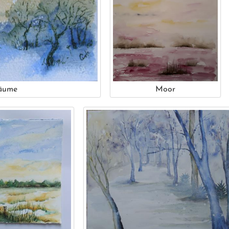
äume
Moor