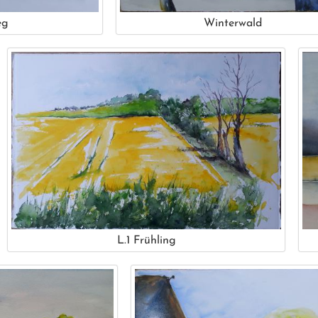
eg
Winterwald
L.1 Frühling