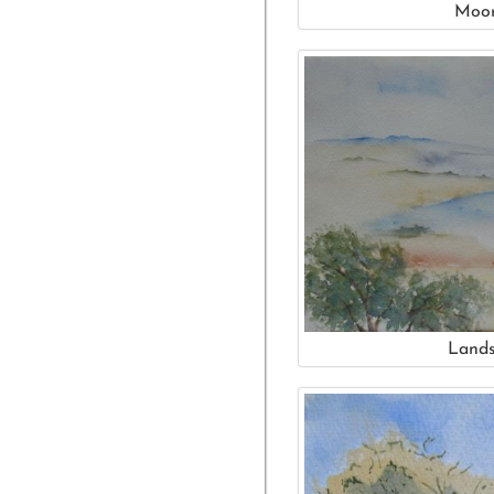
Moor
Lands